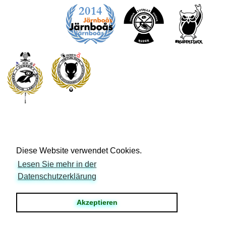
Diese Website verwendet Cookies.
Copyright © Uhus Nest – Ruben Wickenhäuser 2018.
Lesen Sie mehr in der
Impressum
|
Login
Datenschutzerklärung
Akzeptieren